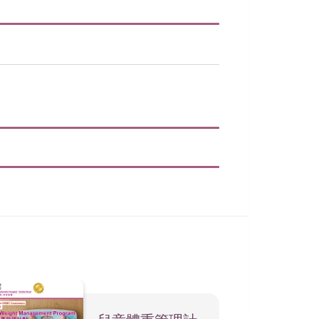
0；如有關特別診症或治療需
Follow-up Consultation Fee
覆診 （HK$）
1,000
00
根據法定的通知期提前發出通告和作出