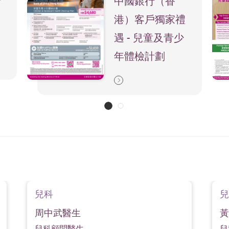
守
中國銀行（香
修訂，則可能不作另行通知，閣下於使用本院服務前查閱最新資訊
港）客戶獨家禮
版本為準
）
遇 - 兒童及青少
年體檢計劃
兒科
兒
周中武醫生
黃
兒科顧問醫生
兒