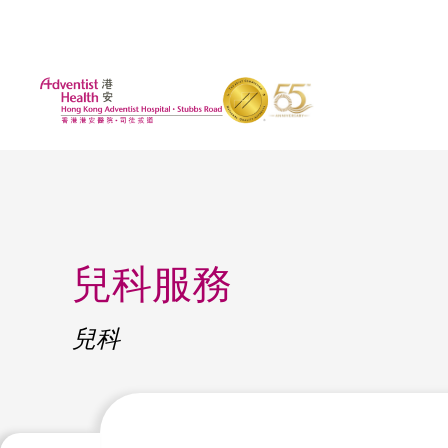
兒科服務
兒科