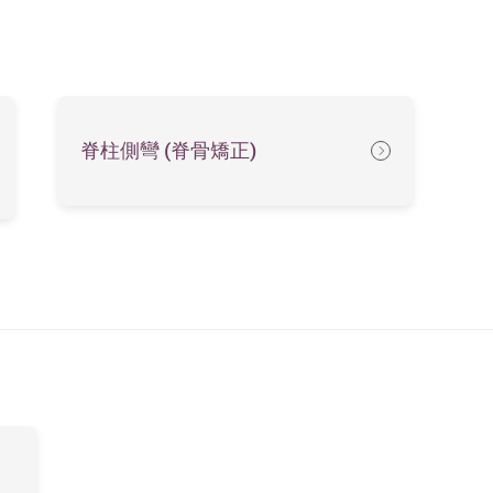
脊柱側彎 (脊骨矯正)