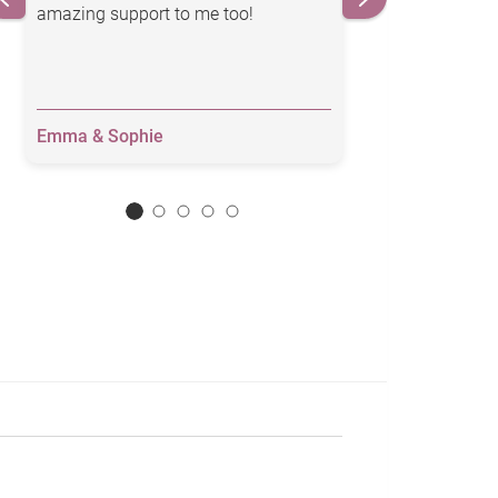
amazing support to me too!
Emma & Sophie
Justin