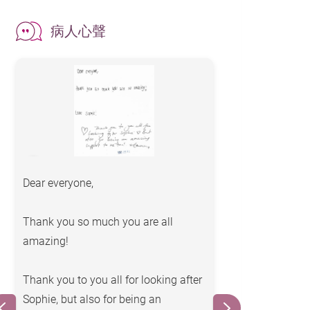
病人心聲
Dear everyone,
All are very nic
Rebecca, Barrett
Thank you so much you are all
amazing!
Thank you to you all for looking after
Sophie, but also for being an