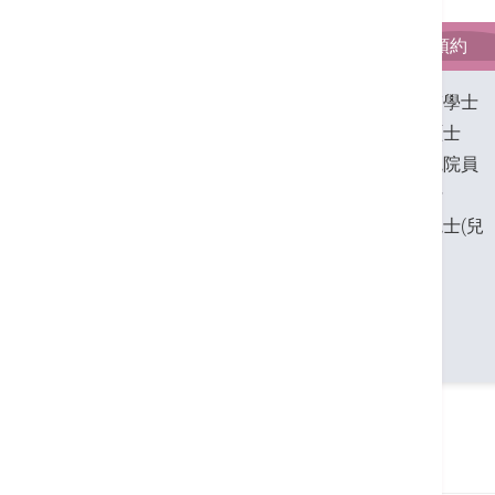
檔案資料
時間表
預約
香港大學內外全科醫學士
香港大學醫療科學碩士
英國皇家兒科醫學院院員
香港兒科醫學院院士
香港醫學專科學院院士(兒
科)