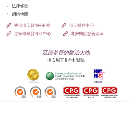
法律條款
網站地圖
香港港安醫院–荃灣
港安醫療中心
港安機械臂外科中心
港安醫院慈善基金
延續基督的醫治大能
港安屬下非牟利醫院
追蹤我們:
地址:
總機（查詢）: