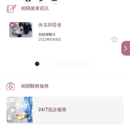
相關健康資訊
如病人有盲腸炎、膽炎或膽管炎等，立即轉介進行手
術，切除感染組織
休克與昏迷
如腎臟受感染，需要透過血液透析（俗稱洗腎）維持
高曉輝醫生
腎功能
2022年8月8日
如患者出現敗血症症狀，請立即到本院24/7急診服務求
醫。
如有查詢，請致電
36518991
與我們聯絡。
相關醫療服務
24/7急診服務