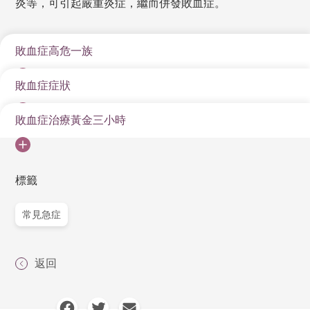
炎等，可引起嚴重炎症，繼而併發敗血症。
敗血症高危一族
敗血症症狀
65歲或以上的成年人、1歲以下兒童
免疫力弱人士
敗血症治療黃金三小時
發燒
慢性疾患者（如糖尿病、肺病、癌症、腎病）
心跳加速（每分鐘超過100下）
國際指引，病人需於進入急症室後三小時內獲得治療。
住院人士
呼吸急促
急診中心醫生會
標籤
曾患上敗血症，二次感染是非常危險
血壓下降
以氧氣、輸液或輸血、胰島素、強心劑等，幫助病人
常見急症
維持維生指數（體溫、血壓、心跳速率、呼吸速率
皮膚出現紅色斑塊
等）
休克
返回
透過血液、小便或痰液樣本，偵查感染源頭，並「對
症下藥」給予適當和適量抗生素。如有需要，可透過
靜脈注射施藥