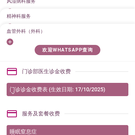
风湿病科服务
常困扰。
精神科服务
香港港安医院—司徒拔道的门诊部，有资深的呼吸系统科
由专业及富经验的风湿病科医生及医疗团队，致力为患
专科医生注诊，方便有需要的市民亲临查询。
有各类关节及自身免疫疾病人士提供全面的评估、检
血管外科（外科）
由专业及富经验的精神科医生，致力提供情绪病的评
查、诊断和悉心治疗，协助管理疾病并提高生活质素。
估、辅导和治疗，如失眠、焦虑、抑郁、成人小童专注
各类的呼吸道问题包括：
由专业及富经验的外科医生，致力提供各类血管疾病的
力不足等，帮助重拾安定快乐的生活。
欢迎WHATSAPP查询
评估、诊断和治疗，如主动脉瘤、静脉曲张、颈动脉狭
诊治范围
哮喘，气喘病
窄、周边动脉狭窄等，并提供一系列非侵入性及微创诊
各种关节炎（退化性关节炎、类风湿性关节炎、强直
鼻炎和其他过敏症
门诊部医生诊金收费
断及治疗，订位全方位的健康解决方案。
性关节炎）
慢性阻塞性肺病如慢性支气管炎、肺气肿及支气管扩
肌肉及骨骼问题
门诊诊金收费表 (生效日期: 17/10/2025)
张
软骨问题及骨刺
肺炎， 结核病和其他肺感染
由2021年10月1日起，凡特别诊症均需收取“设施费”，
肌肉炎症
一般诊症为每30分钟港币$500；如有关特别诊症或治
肺癌
服务及套餐收费
疗需
胸部 X 光 异常
特别仪器辅助，须另收取“设施费–程序”港币$1,500。
睡眠窒息症