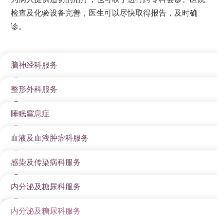
检查及化验设备完善，医生可以尽快取得报告，及时确
诊。
脑神经科服务
整形外科服务
本院的脑神经科医生及跨专业团队，可为受大脑、神经
系统和脊髓疾病影响的病人，提供全面的诊断、治疗及
睡眠窒息症
本院的整形外科医生及跨专业团队，可提供一站式的高
复康服务。
质素整形和美容服务，并致力保护病人私隐。
血液及血液肿瘤科服务
要有健康的身体，良好的睡眠就最为重要。如果因为睡
眠不足或质量不佳而引致身心疲劳，便会对我们的生活
诊治疾病包括：
感染及传染病科服务
由专业及富经验的血液及血液肿瘤医生及医疗团队，致
质素构成重大的影响。而睡眠窒息症及其他与呼吸道有
中风
力提供与血液疾病相关的检查、诊断和治疗。
关的睡眠疾病正不断增加，情况实在是不容忽视。
内分泌及糖尿科服务
由专业及富经验的感染及传染病科医生及医疗团队团
认知障碍症
睡眠疾病的种类
队，致力为患上感染及传染病的病人提供全面的诊断和
内分泌及糖尿科服务
柏金逊症
由专业及富经验的内分泌及糖尿科医生及医疗团队团
服务范围：
悉心的治疗。
睡眠窒息症 / 睡眠呼吸停顿