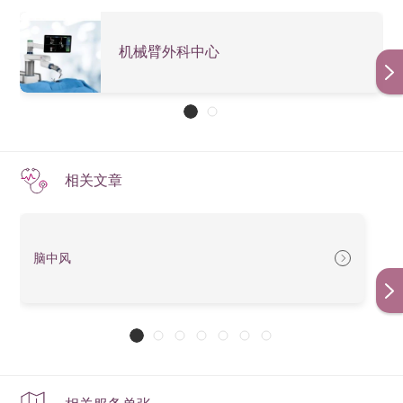
Psychiatry
60 minutes);
30 minutes);
(
Pediatrics)
1,000 (Every
1,000 (Every
机械臂外科中心
精神科（儿科）
15 mins
15 mins
afterward)
afterward)
Rheumatology
1,800
1,200
风湿病科
相关文章
备注
：
上述诊金仅供参考，所需费用须视乎病人实际情况及个
别医生和治疗师而定。
脑中风
其他费用如小手术、药费、化验费等另计，欢迎向门诊
收费处查询其他项目收费。
香港港安医院—司徒拔道保留修订收费表、单张内容、
条款及细则之权利。任何的收费表调整将会根据法定的
通知期提前发出通告和作出宣布。其他与收费表以外的
相关修订，则可能不作另行通知，阁下于使用本院服务
前查阅最新资讯。