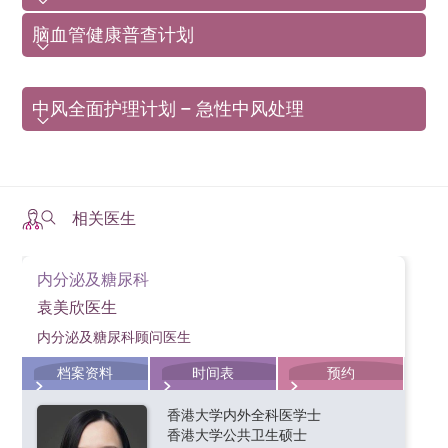
睡眠呼吸停顿和打鼻鼾
Initial
Follow-up
脑血管健康普查计划
Specialties &
Consultation
咳血
Consultation
Services
Fee
Fee
初次诊症
专科及服务
查询:
36518789
覆诊 （HK$）
香港港安医院—司徒拔道亦为病人提供呼吸系统及睡眠治
(HK$)
中风全面护理计划 – 急性中风处理
疗服务，包括：
Endocrinology,
Diabetes &
查询:
36518992
肺功能测试
2,000
1,200
Metabolism
睡眠测试
内分泌及糖尿科
相关医生
Hematology &
气管内视镜检查
Hematological
内分泌及糖尿科
1,500
500
Oncology
袁美欣医生
血液及血液肿瘤科
内分泌及糖尿科顾问医生
Infectious Disease
2,000
2,000
档案资料
时间表
预约
感染及传染病科
Neurology
香港大学内外全科医学士
1,500
1,200
香港大学公共卫生硕士
脑神经科