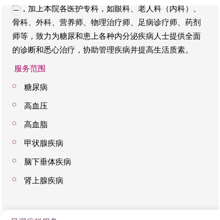
队，加上本院各医护专科，如眼科、老人科（内科）、
多发生硬化症
血液科专科医生临床诊断
服务范围
渴睡症
骨科、外科、营养师、物理治疗师、足病诊疗师、药剂
头痛
血液科病理测检
各种急性和慢性感染（包括细菌、病毒、寄生虫和真
师等，致力为糖尿和患上各种内分泌疾病人士提供全面
周期性肢动症
脑痫
菌）的评估、诊断和治疗
的诊断和悉心治疗，协助管理疾病并提高生活质素。
骨髓活检及穿刺检查
失眠症
肌肉痉挛
不明原因发烧的检测和治疗
服务范围
超声波扫描
打鼻鼾
眼睑或半脸痉挛
预防和治疗与旅游有关的感染
糖尿病
电脑扫描
香港港安医院—司徒拔道的资深呼吸系统科专科医生，会
旅游健康谘询
高血压
血液科专科治疗
为病人在舒适的环境下进行睡眠测试，以作出分析及评
高血脂
估。
甲状腺疾病
脑下垂体疾病
呼吸道问题
肾上腺疾病
香港的环境人烟稠密，空气污染亦日益严重，导致各种
的呼吸道问题不断增加，特别是哮喘以及其他的呼吸道
敏感病症，令香港跟其他人口稠密的城市一样，叫人非