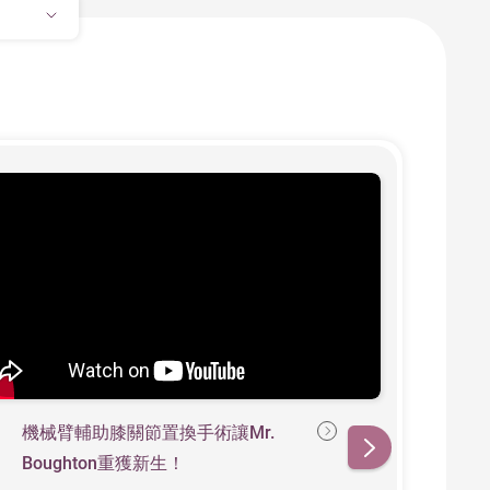
機械臂輔助膝關節置換手術讓Mr.
告別
Boughton重獲新生！
膝關