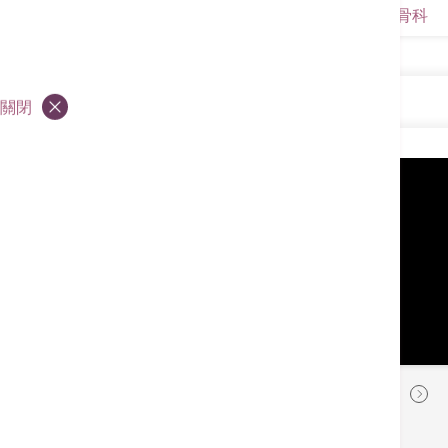
骨科
骨科
關閉
骨科
精準醫療新時代 香港港安醫院機械
臂外科中心全面睇