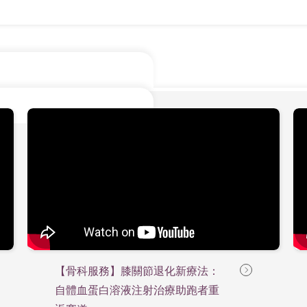
【骨科服務】膝關節退化新療法：
自體血蛋白溶液注射治療助跑者重