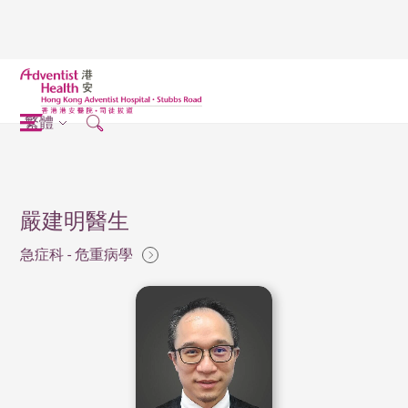
繁體
嚴建明醫生
急症科 - 危重病學