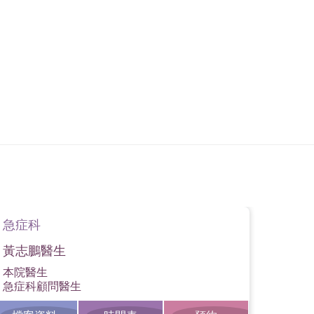
急症科
急症
黃志鵬醫生
嚴建
本院醫生
檔
急症科顧問醫生