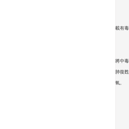
誤服有毒物質
保持呼吸道暢通
將嘔吐物、引致中毒的物質及懷疑是盛載有毒
吸入毒氣
先確保現場環境安全，才進入現場
打開現場的窗戶，讓空氣流通，並盡快將中毒
如中毒者沒有呼吸和脈搏，立即施行心肺復甦法(
送院後，會給予大量的純氧氣，避免缺氧。
經皮膚接觸到有毒物質
立即用清水沖洗患處皮膚至少15分鐘
冷敷中毒部位
避免抓到患處