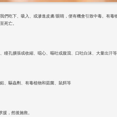
我們吃下、吸入、或滲進皮膚/眼睛，便有機會引致中毒。有毒
至死亡。
、瞳孔擴張或收縮、噁心、嘔吐或腹瀉、口吐白沫、大量出汗等
鉛、驅蟲劑、有毒植物和菇菌、鼠餌等
9求援，然後施救。