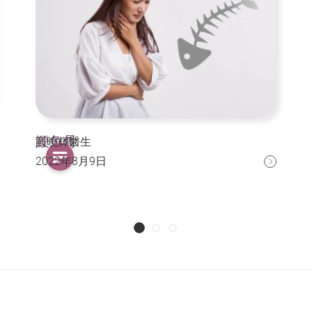
鯁魚骨
高曉輝醫生
2022年8月9日