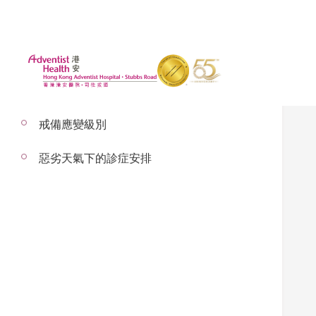
戒備應變級別
惡劣天氣下的診症安排
2022年8月15日
中毒
– 以下內容由高曉輝醫生講解