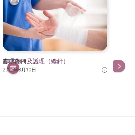
處理傷口及護理（縫針）
中
高曉輝醫生
高曉
2022年8月10日
20