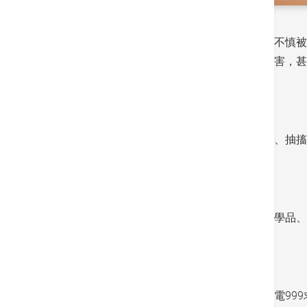
日常生活可能會遇到各式各樣有害物質，稍一不慎被
體；即使只是接觸到少量，亦會對人體造成傷害，甚
食物中毒常見症狀
一般中毒反應包括呼吸異常、休克、神志不清、抽搐
常見的中毒媒介
包括：酒精、食物、藥物、有毒氣體、危險化學品、
中毒的急救方法
如遇任何中毒，立即到附近急診服務求醫或致電99