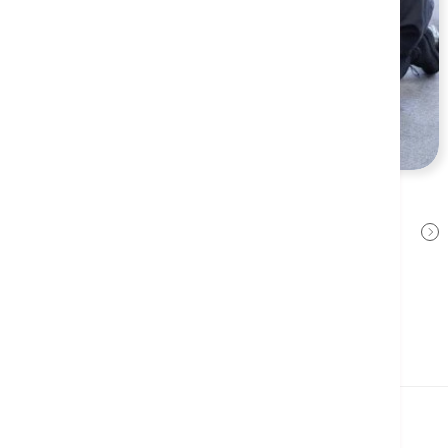
休克與昏迷
高曉輝醫生
2022年8月8日
相關醫療服務