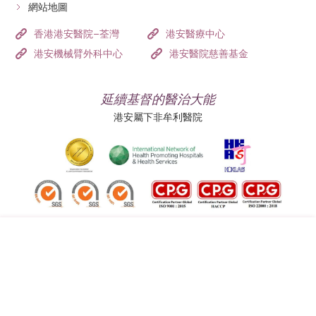
網站地圖
香港港安醫院–荃灣
港安醫療中心
港安機械臂外科中心
港安醫院慈善基金
延續基督的醫治大能
港安屬下非牟利醫院
追蹤我們:
地址:
總機（查詢）:
香港司徒拔道四十號
(852) 3651 8888